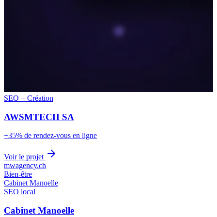
SEO + Création
AWSMTECH SA
+35% de rendez-vous en ligne
Voir le projet
mwagency.ch
Bien-être
Cabinet Manoelle
SEO local
Cabinet Manoelle