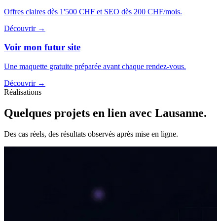
Offres claires dès 1'500 CHF et SEO dès 200 CHF/mois.
Découvrir
→
Voir mon futur site
Une maquette gratuite préparée avant chaque rendez-vous.
Découvrir
→
Réalisations
Quelques projets
en lien avec
Lausanne
.
Des cas réels, des résultats observés après mise en ligne.