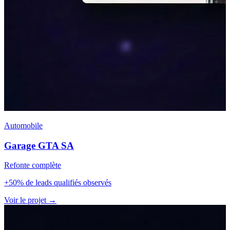
Automobile
Garage GTA SA
Refonte complète
+50% de leads qualifiés observés
Voir le projet
→